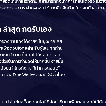
แล้วทำยอดได้เท่าไหรก็ตาม ก็สามารถที่จะทำการถอนได้จริง ไม่ว
งสามารถทำรายการ ฝาก-ถอน ได้มากขึ้นอีกด้วยในตอนนี้ ผ่านทา
ท ล่าสุด กดรับเอง
ตัวของท่านเองได้ง่ายๆ ไม่ยุ่งยากเลย
มาเพื่อตอบโจทย์สำหรับผู้เล่นทุกท่าน
กเงิน 1 บาท ก็มีทุนไปใช้เล่นได้แล้ว
ตัวช่วยในการทำยอดให้มากขึ้น ง่ายขึ้น
กน้อยเท่าไหรก็ตาม ก็ทำการถอนได้
่านแอพ True Wallet ตลอด 24 ชั่วโมง
็นโปรโมชั่นสล็อตออนไลน์ที่จัดทำขึ้นมาเพื่อตอบโจทย์ให้กับผู