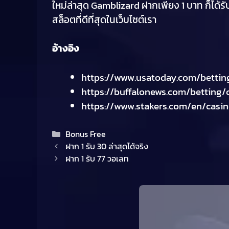
ใหม่ล่าสุด
Gamblizard
ฝากเพียง 1 บาท ก็ได้รั
สล็อตที่ดีที่สุดในเว็บไซต์เรา
อ้างอิง
https://www.usatoday.com/betti
https://buffalonews.com/betting
https://www.stakers.com/en/casi
Categories
Bonus Free
ฝาก 1 รับ 30 ล่าสุดได้จริง
ฝาก 1 รับ 77 วอเลท