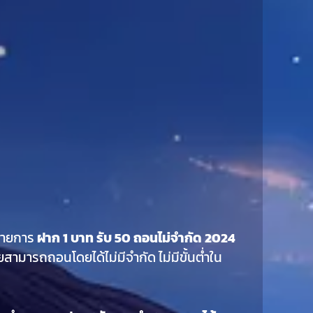
ำรายการ
ฝาก 1 บาท รับ 50 ถอนไม่จำกัด 2024
ยสามารถถอนโดยได้ไม่มีจำกัด ไม่มีขั้นต่ำใน