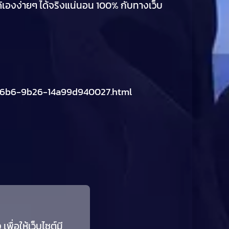
้ได้เองง่ายๆ ได้จริงแน่นอน 100% กับทางเว็บ
7-56b6-9b26-14a99d940027.html
่อให้เว็บไซต์มี