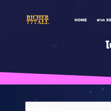
Skip
to
content
HOME
ฝาก 30
โ
หัวข้อที่น่าสนใจ