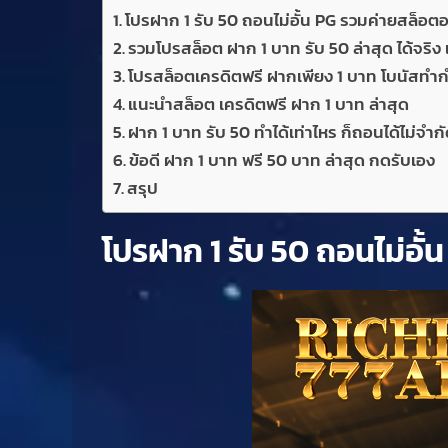
โปรฝาก 1 รับ 50 ถอนไม่อั้น PG รวมค่ายสล็อตออ
รวมโปรสล็อต ฝาก 1 บาท รับ 50 ล่าสุด ได้จริง
โปรสล็อตเครดิตฟรี ฝากเพียง 1 บาท โบนัสทำ
แนะนำสล็อต เครดิตฟรี ฝาก 1 บาท ล่าสุด
ฝาก 1 บาท รับ 50 ทำได้เท่าไหร ก็ถอนได้ไม่จำก
ข้อดี ฝาก 1 บาท ฟรี 50 บาท ล่าสุด กดรับเอง
สรุป
โปรฝาก 1 รับ 50 ถอนไม่อั้