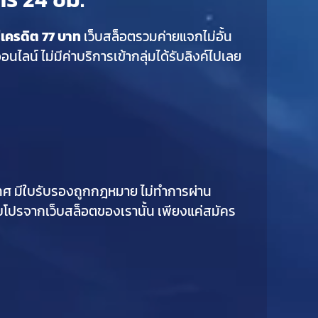
ีเครดิต 77 บาท
เว็บสล็อตรวมค่ายแจกไม่อั้น
นไลน์ ไม่มีค่าบริการเข้ากลุ่มได้รับลิงค์ไปเลย
ะเทศ มีใบรับรองถูกกฎหมาย ไม่ทำการผ่าน
่จะรับโปรจากเว็บสล็อตของเรานั้น เพียงแค่สมัคร