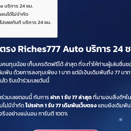
to บริการ 24 ชม.
ถอนได้ไม่จำกัด
บไปเลยทันที บริการ 24 ชม.
็บตรง Riches777 Auto บริการ 24 ช
คนทุนน้อย เก็บเครดิตฟรีได้ ล่าสุด ที่จะทำให้ท่านผู้เล่นชื่น
มพัน ด้วยการลงทุนเพียง 1 บาท แต่มีเงินเดิมพันถึง 77 บาทฟ
ว รีบเข้าร่วมเลยวันนี้
าร่วมเลยตอนนี้ กับการ
ฝาก 1 รับ 77 ล่าสุด
ที่มามอบสิ่งดีๆ
ไม่มีจำกัด
โปรฝาก 1 รับ 77 เดิมพันเว็บตรง
แถมยังเดิมพันไ
้จริงอย่างแน่นอน การันตี 100%