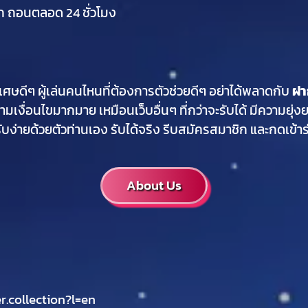
าก ถอนตลอด 24 ชั่วโมง
ิเศษดีๆ ผู้เล่นคนไหนที่ต้องการตัวช่วยดีๆ อย่าได้พลาดกับ
ฝาก
มเงื่อนไขมากมาย เหมือนเว็บอื่นๆ ที่กว่าจะรับได้ มีความยุ่งย
รับง่ายด้วยตัวท่านเอง รับได้จริง รีบสมัครสมาชิก และกดเข้า
About Us
r.collection?l=en