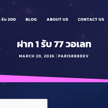
 รับ 200
BLOG
ABOUT US
CONTACT US
ฝาก 1 รับ 77 วอเลท
MARCH 20, 2026
PARIS888DEV