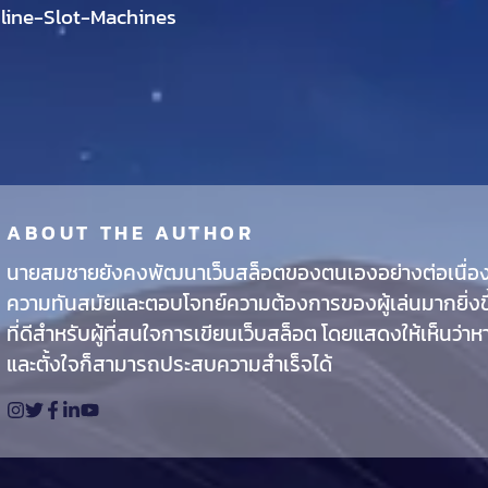
line-Slot-Machines
ABOUT THE AUTHOR
นายสมชายยังคงพัฒนาเว็บสล็อตของตนเองอย่างต่อเนื่อง เพื
ความทันสมัยและตอบโจทย์ความต้องการของผู้เล่นมากยิ่งขึ้
ที่ดีสำหรับผู้ที่สนใจการเขียนเว็บสล็อต โดยแสดงให้เห็นว่าห
และตั้งใจก็สามารถประสบความสำเร็จได้