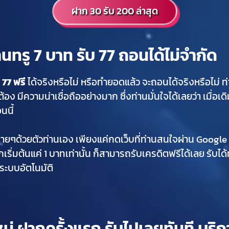
ฝาก 30 รับ 200 ล่าสุด
ทรู 7 บาท รับ 77 ถอนได้ไม่จำกัด
 77 ฟรี
ได้จริงหรือไม่ หรือทำยอดแล้ว จะถอนได้จริงหรือไม่ 
 มีความน่าเชื่อถืออย่างมาก ซึ่งท่านมั่นใจได้เลยว่า เมื่อเ
นนี้
ง่ายๆด้วยตัวท่านเอง เพียงแค่กดเว็บที่ท่านสนใจผ่าน Googl
่มต้นแค่ 1 บาทเท่านั้น ก็สามารถรับเครดิตฟรีได้เลย รับได้ท
ีระบบอัตโนมัติ
หม่ ฝากครั้งแรก รับไปเลยทันที บริก