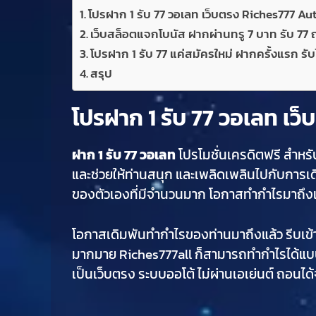
โปรฝาก 1 รับ 77 วอเลท เว็บตรง Riches777 Au
เว็บสล็อตแจกโบนัส ฝากผ่านทรู 7 บาท รับ 77 
โปรฝาก 1 รับ 77 แค่สมัครใหม่ ฝากครั้งแรก รั
สรุป
โปรฝาก 1 รับ 77 วอเลท เว
ฝาก 1 รับ 77 วอเลท
โปรโมชั่นเครดิตฟรี สำหรับ
และช่วยให้ท่านสนุก และเพลิดเพลินไปกับการเดิ
ของตัวเองที่มีจำนวนมาก โอกาสทำกำไรมาถึงแล้
โอกาสเดิมพันทำกำไรของท่านมาถึงแล้ว รีบเข้
มากมาย
Riches777all
ก็สามารถทำกำไรได้แบบ
เป็นเว็บตรง ระบบออโต้ ไม่ผ่านเอเย่นต์ ถอนได