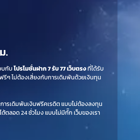
ม.
ชอบกับ
โปรโมชั่นฝาก 7 รับ 77 เว็บตรง
ที่ได้รับ
รีๆ ไม่ต้องเสี่ยงกับการเดิมพันด้วยเงินทุน
ในการเดิมพันเงินฟรีคเรดิต แบบไม่ต้องลงทุน
ด้ตลอด 24 ชั่วโมง แบบไม่มีกั๊ก เว็บของเรา