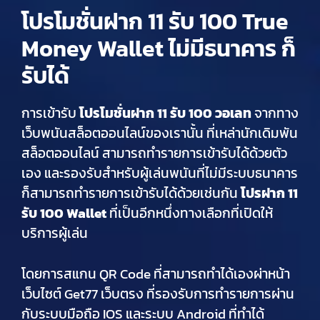
โปรโมชั่นฝาก 11 รับ 100 True
Money Wallet ไม่มีธนาคาร ก็
รับได้
การเข้ารับ
โปรโมชั่นฝาก 11 รับ 100 วอเลท
จากทาง
เว็บพนันสล็อตออนไลน์ของเรานั้น ที่เหล่านักเดิมพัน
สล็อตออนไลน์ สามารถทำรายการเข้ารับได้ด้วยตัว
เอง และรองรับสำหรับผู้เล่นพนันที่ไม่มีระบบธนาคาร
ก็สามารถทำรายการเข้ารับได้ด้วยเช่นกัน
โปรฝาก 11
รับ 100 Wallet
ที่เป็นอีกหนึ่งทางเลือกที่เปิดให้
บริการผู้เล่น
โดยการสแกน QR Code ที่สามารถทำได้เองผ่าหน้า
เว็บไซต์
Get77 เว็บตรง
ที่รองรับการทำรายการผ่าน
กับระบบมือถือ IOS และระบบ Android ที่ทำได้