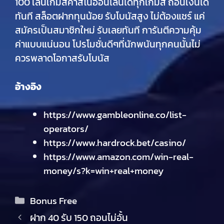
100 เล่นเกมส์คาสิโนออนไลน์ได้ทุกเกมส์ ถอนเงินได้
ทันที สล็อตฝากทุนน้อย รับโบนัสสูง ไม่ต้องแชร์ แค่
สมัครเป็นสมาชิกใหม่ รับเลยทันที การันตีความคุ้ม
ค่าแบบแน่นอน โปรโมชั่นดีๆที่นักพนันทุกคนนั้นไม่
ควรพลาดโอกาสรับโบนัส
อ้างอิง
https://www.gambleonline.co/list-
operators/
https://www.hardrock.bet/casino/
https://www.amazon.com/win-real-
money/s?k=win+real+money
Categories
Bonus Free
ฝาก 40 รับ 150 ถอนไม่อั้น