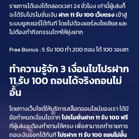
รายการได้เองได้ตลอดเวลา 24 ชั่วโมง เท่านี้ผู้เล่นก็
จะได้รับโปรโมชั่นเงิน
ฝาก 11 รับ 100 เว็บตรง
เข้าสู่
ระบบยูสเซอร์ได้ทันที โดยไม่ต้องแชร์ลงโซเชียล และ
ไม่ต้องทำกิจกรรมใดๆให้ยุ่งยาก
Free Bonus :
5 รับ 100 ทํา 200 ถอน ได้ 100 วอเลท
ทำความรู้จัก 3 เงื่อนไขโปรฝาก
11 รับ 100 ถอนได้จริงถอนไม่
อั้น
โดยทางเว็บไซต์ให้บริการสล็อตออนไลน์ของเรา ได้มี
ข้อกำหนดเงื่อนไขจาก
โปรโมชั่นฝาก 11 รับ 100 ฟรี
ที่ผู้เล่นจะต้องทำตามให้ครบ เพื่อสามารถทำรายการ
ถอนเงินออกได้ทันที
โปรฝาก 11 รับ 100 ถอนไม่อั้น