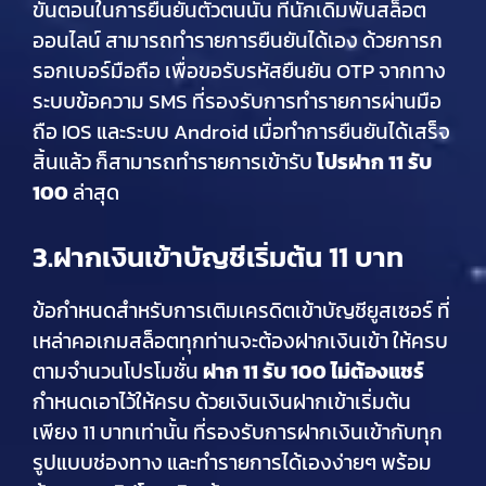
ขั้นตอนในการยืนยันตัวตนนั้น ที่นักเดิมพันสล็อต
ออนไลน์ สามารถทำรายการยืนยันได้เอง ด้วยการก
รอกเบอร์มือถือ เพื่อขอรับรหัสยืนยัน OTP จากทาง
ระบบข้อความ SMS ที่รองรับการทำรายการผ่านมือ
ถือ IOS และระบบ Android เมื่อทำการยืนยันได้เสร็จ
สิ้นแล้ว ก็สามารถทำรายการเข้ารับ
โปรฝาก 11 รับ
100
ล่าสุด
3.ฝากเงินเข้าบัญชีเริ่มต้น 11 บาท
ข้อกำหนดสำหรับการเติมเครดิตเข้าบัญชียูสเซอร์ ที่
เหล่าคอเกมสล็อตทุกท่านจะต้องฝากเงินเข้า ให้ครบ
ตามจำนวนโปรโมชั่น
ฝาก 11 รับ 100 ไม่ต้องแชร์
กำหนดเอาไว้ให้ครบ ด้วยเงินเงินฝากเข้าเริ่มต้น
เพียง 11 บาทเท่านั้น ที่รองรับการฝากเงินเข้ากับทุก
รูปแบบช่องทาง และทำรายการได้เองง่ายๆ พร้อม