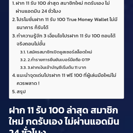
ฝาก 11 รับ 100 ล่าสุด สมาชิกใหม่ กดรับเอง ไม่
ผ่านแอดมิน 24 ชั่วโมง
โปรโมชั่นฝาก 11 รับ 100 True Money Wallet ไม่มี
ธนาคาร ก็รับได้
ทำความรู้จัก 3 เงื่อนไขโปรฝาก 11 รับ 100 ถอนได้
จริงถอนไม่อั้น
1.สมัครสมาชิกเปิดยูสเซอร์สล็อตใหม่
2.ทำรายการยืนยันเบอร์มือถือ OTP
3.ฝากเงินเข้าบัญชีเริ่มต้น 11 บาท
แนะนำจุดเด่นโปรฝาก 11 ฟรี 100 ที่ผู้เล่นมือใหม่ไม่
ควรพลาด !
สรุป
ฝาก 11 รับ 100 ล่าสุด สมาชิก
ใหม่ กดรับเอง ไม่ผ่านแอดมิน
24 ชั่วโมง