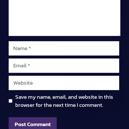
Name
Email
Website
Save my name, email, and website in this
browser for the next time I comment.