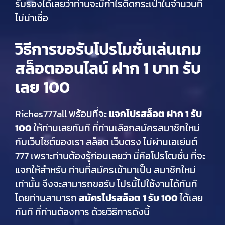
รับรองได้เลยว่าท่านจะมีกำไรติดกระเป๋าในจำนวนที่
ไม่น่าเชื่อ
วิธีการขอรับโปรโมชั่นเล่นเกม
สล็อตออนไลน์ ฝาก 1 บาท รับ
เลย 100
Riches777all พร้อมที่จะ
แจกโปรสล็อต ฝาก 1 รับ
100
ให้ท่านเลยทันที ที่ท่านเลือกสมัครสมาชิกใหม่
กับเว็บไซต์ของเรา
สล็อต เว็บตรง ไม่ผ่านเอเย่นต์
777
เพราะท่านต้องรู้ก่อนเลยว่า นี่คือโปรโฒชั่น ที่จะ
แจกให้สำหรับ ท่านที่สมัครเข้ามาเป็น สมาชิกใหม่
เท่านั้น จึงจะสามารถขอรับ โปรนี้ไปใช้งานได้ทันที
โดยท่านสามารถ
สมัครโปรสล็อต 1 รับ 100
ได้เลย
ทันที ที่ท่านต้องการ ด้วยวิธีการดังนี้