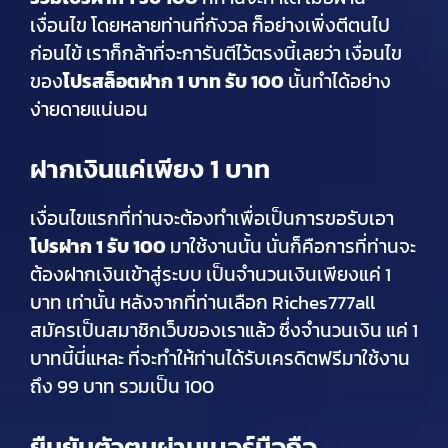
เงื่อนไข โดยหลายท่านที่กังวล ก็อย่างเพิ่งตีตนไป
ก่อนไข้ เราก็กล้าที่จะการันตีไว้ตรงนี้เลยว่า เงื่อนไข
ของ
โปรสล็อตฝาก 1 บาท รับ 100
นั้นทำได้อย่าง
ง่ายดายแน่นอน
ฝากเงินแค่เพียง 1 บาท
เงื่อนไขแรกที่ท่านจะต้องทำเพื่อเป็นการขอรับเอา
โปรฝาก 1 รับ 100
มาใช้งานนั้น นั่นก็คือการที่ท่านจะ
ต้องฝากเงินเข้าสู่ระบบ เป็นจำนวนเงินเพียงแค่ 1
บาท เท่านั้น หลังจากที่ท่านเลือก Riches777all
สมัครเป็นสมาชิกเว็บของเราแล้ว ซึ่งจำนวนเงิน แค่ 1
บาทนี้นี่แหละ ที่จะทำให้ท่านได้รับเครดิตฟรีมาใช้งาน
ถึง 99 บาท รวมเป็น 100
ยืนยันตัวตนผ่านเบอร์มือถือ